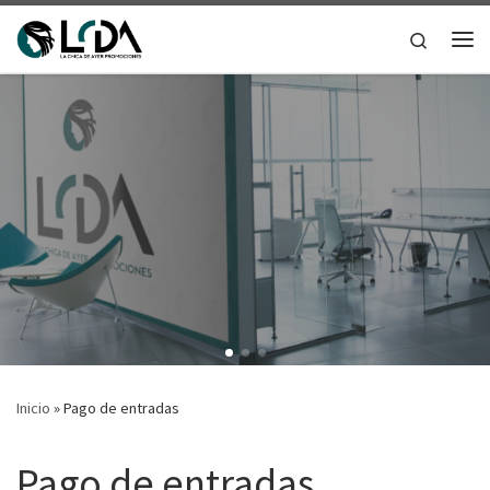
Saltar al contenido
Search
Me
Inicio
»
Pago de entradas
Pago de entradas