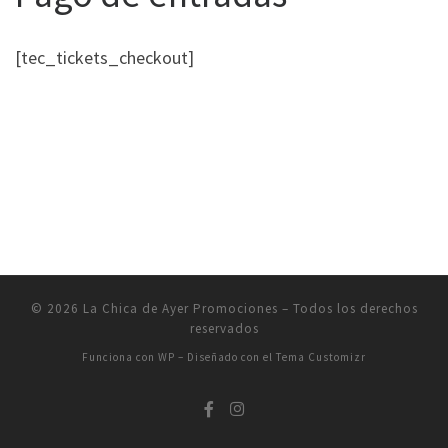
[tec_tickets_checkout]
© 2026
La Chica de Ayer Promociones
– Todos los derechos
reservados
Funciona con
WP
– Diseñado con el
Tema Customizr